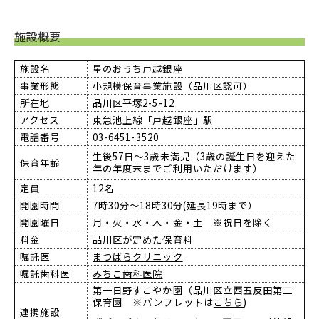
施設概要
施設名
星のおうち戸越銀座
事業形態
小規模保育事業施設（品川区認可）
所在地
品川区平塚2-5-12
アクセス
東急池上線「戸越銀座」駅
電話番号
03-6451-3520
生後57日～3歳未満児（3歳の誕生日を迎えた
保育年齢
年の年度末までご利用いただけます）
定員
12名
開園時間
7時30分～18時30分(延長19時まで）
開園曜日
月・火・水・木・金・土 ※祝日を除く
料金
品川区が定めた保育料
嘱託医
まつばらクリニック
嘱託歯科医
みちこ歯科医院
第一日野すこやか園（品川区立西五反田第二
保育園 ※パンフレットは
こちら
)
連携施設