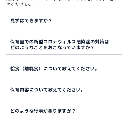
せください。
見学はできますか？
新型コロナウィルス感染症の状況ですが、可能な
範囲で見学の対応をおこなっております。
保育園での新型コロナウィルス感染症の対策は
見学をご希望の方は、お問い合わせください。
どのようなことをおこなっていますか？
登降園では、保護者の皆さまには保育室前の玄関
でお待ちいただいて、接触の機会や時間に制限を
給食（離乳食）について教えてください。
設けています。
管理栄養士が、栄養のバランスを考えて作成して
います。
保育内容について教えてください。
離乳食は、初期、中期、後期、完了期の対応をお
こなっています。お子さまの歯の生え方や咀嚼の
品川区が目指す子ども像として、「健やかな体と
状況を把握し、保護者と相談して提供していま
心をもつ子ども」「豊かな感性と創造性にあふれ
どのような行事がありますか？
す。
る子ども」「自分なりに考える子ども」があげら
れ、0歳児から就学までの子どもの保育・教育を一
季節の行事、お誕生日会、秋祭りや遠足ごっこを
貫して捉えています。