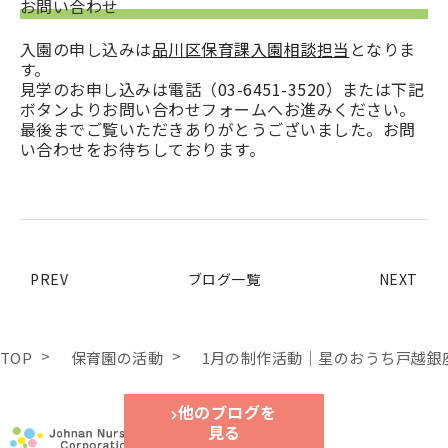
お問い合わせ
子どもたちと職員で実施しています。
そういった品川区の考えに沿った保育を実践して
身体測定（身長・体重）は毎月実施しており、嘱
入園の申し込みは
品川区保育課入園相談担当
となりま
いくとともに、当施設の「未来をつくりだす三つ
託医（まつばらクリニック）による健康診断が年2
す。
の基礎を身につけた子どもになること」を理念と
回、嘱託歯科医（みちこ歯科医院）による歯科検
見学のお申し込みは電話（
03-6451-3520
）または下記
して保育を行っていきます。
診が年2回あります。
ボタンよりお問い合わせフォームへお進みください。
保護者が参加する行事は、親子クリスマス会、保
最後までご覧いただきありがとうございました。お問
また、毎月幼児専門の英語講師と歌ったり、カー
育士体験、懇談会など年3~4回ございますが、感染
い合わせをお待ちしております。
ドで遊んだりしながら楽しく英語に親しでいきま
症の状況による縮小や中止の場合があります。
す。
PREV
ブログ一覧
NEXT
TOP
保育園の活動
1月の制作活動｜星のおうち戸越銀
他のブログを
他のブログを
見る
見る