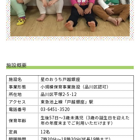
施設概要
施設名
星のおうち戸越銀座
事業形態
小規模保育事業施設（品川区認可）
所在地
品川区平塚2-5-12
アクセス
東急池上線「戸越銀座」駅
電話番号
03-6451-3520
生後57日～3歳未満児（3歳の誕生日を迎えた
保育年齢
年の年度末までご利用いただけます）
定員
12名
開園時間
7時30分～18時30分(延長19時まで）