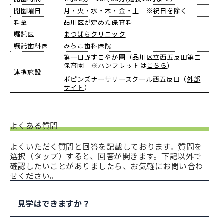
開園曜日
月・火・水・木・金・土 ※祝日を除く
料金
品川区が定めた保育料
嘱託医
まつばらクリニック
嘱託歯科医
みちこ歯科医院
第一日野すこやか園（品川区立西五反田第二
保育園 ※パンフレットは
こちら
)
連携施設
ポピンズナーサリースクール西五反田（
外部
サイト
）
よくある質問
よくいただく質問と回答を記載しております。質問を
選択（タップ）すると、回答が開きます。下記以外で
確認したいことがありましたら、お気軽にお問い合わ
せください。
見学はできますか？