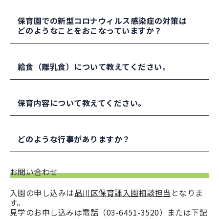
新型コロナウィルス感染症の状況ですが、可能な
範囲で見学の対応をおこなっております。
保育園での新型コロナウィルス感染症の対策は
見学をご希望の方は、お問い合わせください。
どのようなことをおこなっていますか？
登降園では、保護者の皆さまには保育室前の玄関
でお待ちいただいて、接触の機会や時間に制限を
給食（離乳食）について教えてください。
設けています。
管理栄養士が、栄養のバランスを考えて作成して
います。
保育内容について教えてください。
離乳食は、初期、中期、後期、完了期の対応をお
こなっています。お子さまの歯の生え方や咀嚼の
品川区が目指す子ども像として、「健やかな体と
状況を把握し、保護者と相談して提供していま
心をもつ子ども」「豊かな感性と創造性にあふれ
どのような行事がありますか？
す。
る子ども」「自分なりに考える子ども」があげら
れ、0歳児から就学までの子どもの保育・教育を一
季節の行事、お誕生日会、秋祭りや遠足ごっこを
貫して捉えています。
お問い合わせ
子どもたちと職員で実施しています。
そういった品川区の考えに沿った保育を実践して
身体測定（身長・体重）は毎月実施しており、嘱
入園の申し込みは
品川区保育課入園相談担当
となりま
いくとともに、当施設の「未来をつくりだす三つ
託医（まつばらクリニック）による健康診断が年2
す。
の基礎を身につけた子どもになること」を理念と
回、嘱託歯科医（みちこ歯科医院）による歯科検
見学のお申し込みは電話（
03-6451-3520
）または下記
して保育を行っていきます。