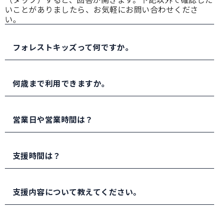
いことがありましたら、お気軽にお問い合わせくださ
い。
フォレストキッズって何ですか。
顧問の撹上雅彦(かくあげまさひこ)が発達障害を抱え
る息子への想いをきっかけに、設立した児童発達支援
何歳まで利用できますか。
施設であり、すでに全国には10か所の教室（関西・
東海・千葉）があります。（2023年4月現在）
未就学児（1歳半～6歳まで）を対象としています。
営業日や営業時間は？
営業日は火曜日～土曜日の5日間で、日月は休業日と
なります。営業時間は9：30～18：30です。
支援時間は？
※支援時間は10：00～18：00（12：00～13：00は
支援時間は基本【1コマ60分】、個別支援となりま
除く）の間に提供させていただきます。
す。
支援内容について教えてください。
支援内容は以下を基本の3本柱とし、お子様一人ひと