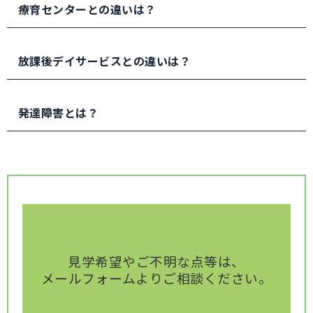
に通っていただくために、保護者様に送迎をお願いし
療育センターとの違いは？
今後どのような障害福祉サービスが必要なのか整理す
ております。
るためにおこないます。
療育とは「治療」と「保育・教育」を合わせた言葉で
最寄り駅から徒歩10分以内にあり、近隣にコインパ
具体的には、個別支援計画の作成の際に、今後の療育
す。さまざまな障害のある子どもに対し、それぞれに
放課後デイサービスとの違いは？
ーキングもありますので、電車・お車での送迎も便利
に必要な見通しや方針をたてるために行われます。
合った治療・教育を行う場所のことを総合的に「療育
な場所となっております。
障害福祉サービス利用者が何を求めているのか正しく
センター」と呼んでいます。
放課後デイサービスとは、6歳～18歳までの障害のあ
知り、能力や生活環境などを把握し、確認したうえで
るお子さんや発達に特性のあるお子さんが、放課後や
発達障害とは？
はっきりとした定義がないため、児童発達支援事業所
生活全般の課題（ニーズ）を抽出します。。
夏休みなどの長期休暇に利用できる福祉サービスで
であるフォレストキッズも「療育センター」に分類さ
す。
フォレストキッズでは、アセスメントに力を入れてい
れる施設のひとつであるといえるでしょう。
個人によって様々な症状やその程度がありますが、次
ます。視覚認知、対人、言葉、感覚、発達段階等を細
のような症状があげられます。
フォレストキッズ川崎教室は預かり中心の児童発達支
フォレストキッズは、早期に必要な指導支援を受け、
かく評価いたします。
援とは異なり、個々に応じた介入教育を早期に提供す
将来的な本人の負担を軽減するために、障害の有無に
①「社会性と対人関係が苦手」、「言葉の遅れ」、
ることを目的とした、未就学児（1～6歳）対象の児
関わらず発達の遅れが気になるお子さまの利用も幅広
「行動や興味の偏り」などの自閉症
童発達支援施設です。
く行うことが特徴です。
②「落ち着きがない」、「集中力がない」などの
ADHD（注意欠如・多動性障害）
日常生活の自立支援や機能訓練をはじめ、遊びや学び
③「読み書きの習得が遅れている」、「文字を書くこ
の場を提供しています。
とが難しい」などの学習障害
見学希望やご不明な点等は、
メールフォームよりご相談ください
。
※生まれつき脳の機能に偏りがあることで、上記以外
のさまざまな特性があると言われています。 気にな
ることやお困りごとが生じたら、早めに専門機関へ相