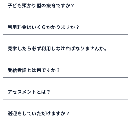
りが過ごしやすい環境設定を行っていきます。
子ども預かり型の療育ですか？
1.身体的技能の獲得(感覚統合)
「預かり中心」の児童発達支援とは異なります。通所
2.知識の習得(学習支援)
施設ですので、教室までお子様と一緒に来校くださ
利用料金はいくらかかりますか？
3.社会性の習得(SST)
い。
世帯の収入状況に応じて月々の上限額が異なります
教室には、待合スペースをご用意しておりますので、
が、3-5歳児は無償化対象になります。お住まいの自
見学したら必ず利用しなければなりませんか。
マジックミラー越しにお子様の支援を見学していただ
治体によって定められていますので、面談時に詳しく
くことができます。
ご説明させていただきます。
いいえ。 お子さまの課題によって、施設が「合う・
お子様の状況に合わせて、一旦外出され、支援終了時
合わない」があると思います。
受給者証とは何ですか？
刻5分前にお迎えにお越しいただくことも可能です。
『この施設なら通いたい』と感じましたら、見学後利
通所受給者証は「障害児通所支援」という福祉サービ
用（契約）していただければと考えております。
スを利用するために、お住まいの市区町村から交付さ
アセスメントとは？
れる証明書です。
一般的には「評価」「査定」として用いられることが
療育手帳とは別のものになります。 フォレストキッ
多い用語ですが、障害福祉分野では療育マネジメント
送迎をしていただけますか？
ズ（児童発達支援事業）をご利用になる場合は、この
に先立って行われる第一段階における「評価」「査
通所受給者証の取得が必要となります。
定」のことを指します。
フォレストキッズでは送迎を行っておりません。安全
詳しくはお住まいの自治体にお問い合わせください。