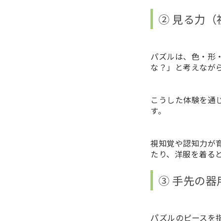
② 見る力
パズルは、色・形
な？」と考えなが
こうした体験を通
す。
視知覚や認知力が
たり、洋服を着る
③ 手先の
パ
ズルのピースを