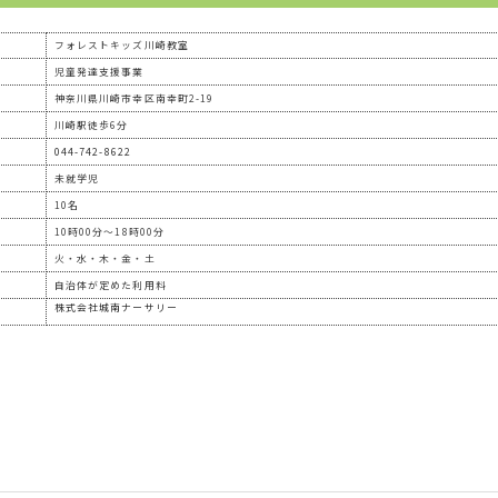
フォレストキッズ川崎教室
児童発達支援事業
神奈川県川崎市幸区南幸町2-19
川崎駅徒歩6分
044-742-8622
未就学児
10名
10時00分～18時00分
火・水・木・金・土
自治体が定めた利用料
株式会社城南ナーサリー