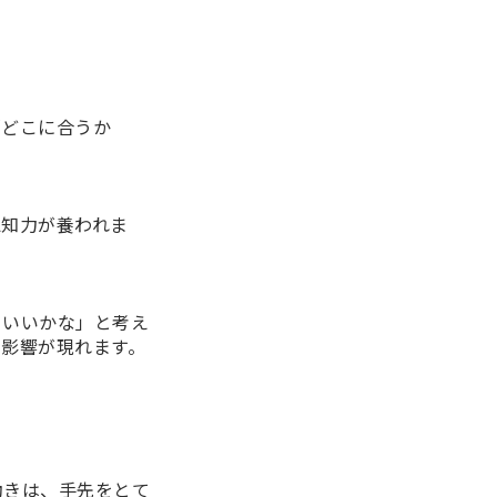
「どこに合うか
認知力
が養われま
らいいかな」と考え
い影響が現れます。
動きは、手先をとて