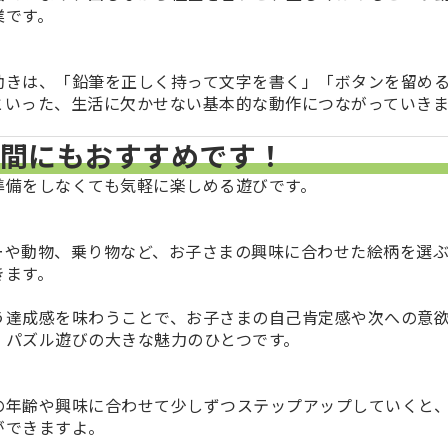
業です。
動きは、「鉛筆を正しく持って文字を書く」「ボタンを留め
といった、生活に欠かせない基本的な動作につながっていきま
時間にもおすすめです！
準備をしなくても気軽に楽しめる遊びです。
ーや動物、乗り物など、お子さまの興味に合わせた絵柄を選
きます。
う達成感を味わうことで、お子さまの
自己肯定感
や
次への意
、パズル遊びの大きな魅力のひとつです。
の年齢や興味に合わせて少しずつステップアップしていくと
ができますよ。