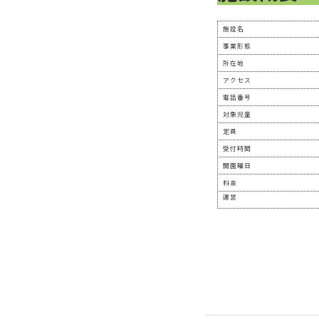
施設名
事業形態
所在地
アクセス
電話番号
対象児童
定員
受付時間
開園曜日
料金
運営